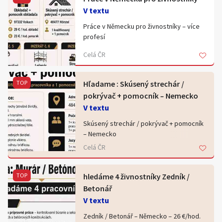
Nabízíme nástupní bonus a měsíční
V textu
odměnu 15 200Kč. Můžete vykonávat
Práce v Německu pro živnostníky – více
svoje zaměstnání a tímto si pouze
profesí
přivydělat.
Celá ČR
Stavební společnost Bausbau hledá
Životopisy prosím zasílejte do e-mailu
zkušené živnostníky na dlouhodobé
projekty v Německu.
TOP
Hľadame : Skúsený strechár /
pokrývač + pomocník – Nemecko
Momentálně obsazujeme tyto pozice:
V textu
* Zedník / betonář
Skúsený strechár / pokrývač + pomocník
* Obkladač + pomocník
– Nemecko
* Pokrývač / střechař + pomocník
Celá ČR
* Zkušený stavební dělník
Hľadáme:
* Omítkář / malíř
* Lešenář
* 1 kvalifikovaného strechára
TOP
hledáme 4 živnostníky Zedník /
* Strojník bagru / dumperu
* 1 pomocníka
Betonář
V textu
Nabízíme:
📍 48477 Hörstel
Zedník / Betonář – Německo – 26 €/hod.