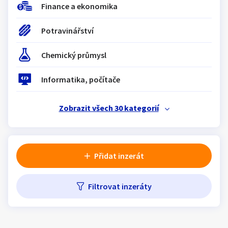
Finance a ekonomika
Klíčové slovo:
Neuvedeno
Km
Lokalita:
Neuvedeno
Potravinářství
Chemický průmysl
Celá ČR
Hlavní město Praha
Informatika, počítače
Ráno
Večer
Jihočeský kraj
Zobrazit všech 30 kategorií
E-mail
Jihomoravský kraj
Zobrazit všechny regiony
Přidat inzerát
Souhlasím s personalizací nabídek, zasíláním
Stáří inzerátu
marketingových materiálů a upozornění.
Filtrovat inzeráty