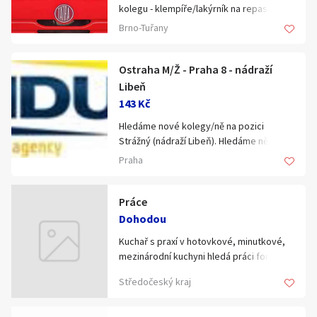
kolegu - klempíře/lakýrník na repase
kabin Tatra. Praxe, manuální zručnost,
Brno-Tuřany
pozitivní přístup k práci nutností.
Nabízíme nadstandardní platové
podmínky, 30 dnů dovolené, roční bonus,
Ostraha M/Ž - Praha 8 - nádraží
mladý kolektiv lidí a mnoho dalších výhod.
Libeň
Nástup možný ihned. Životopisy zasílejte
143 Kč
na info@roiss.cz nebo volejte:
Hledáme nové kolegy/ně na pozici
602724688.
Strážný (nádraží Libeň). Hledáme někoho
na dlouhodobou spolupráci.
Praha
Náplň práce
Práce
*ostraha
Dohodou
Kuchař s praxí v hotovkové, minutkové,
* obchůzková činnost
mezinárodní kuchyni hledá práci formou
dlouhodobé brigády, dohoda v Praze,
Středočeský kraj
Praha východ. Jsem samostatný,
spolehlivý. V kuchyni udržuji čistotu.
Region Praha, Praha východ.Nástup