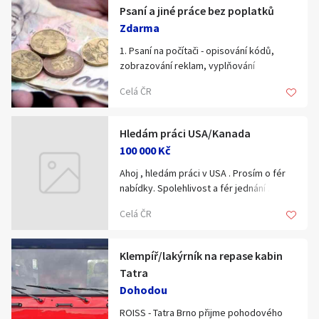
Praha a okoli.V připadě zajmu muj email:
Psaní a jiné práce bez poplatků
Obsluha EPS, EZS
Zdarma
majkk.majkll@seznam.cz
1. Psaní na počítači - opisování kódů,
Kontrolní obchůzky
zobrazování reklam, vyplňování
dotazníků a další výdělky bez poplatků
Celá ČR
přes internet za pěkné peníze.
2. Pro zájemce práce manuální a
administrativní.
Hledám práci USA/Kanada
Informace na webové stránce :
100 000 Kč
pracebezpoplatku.blogspot.com
Ahoj , hledám práci v USA . Prosím o fér
nabídky. Spolehlivost a fér jednání .
Dekuji
Celá ČR
Klempíř/lakýrník na repase kabin
Tatra
Dohodou
ROISS - Tatra Brno přijme pohodového