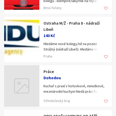
kolegu - klempíře/lakýrník na repase
kabin Tatra. Praxe, manuální zručnost,
Brno-Tuřany
pozitivní přístup k práci nutností.
Nabízíme nadstandardní platové
podmínky, 30 dnů dovolené, roční bonus,
Ostraha M/Ž - Praha 8 - nádraží
mladý kolektiv lidí a mnoho dalších výhod.
Libeň
Nástup možný ihned. Životopisy zasílejte
143 Kč
na info@roiss.cz nebo volejte:
Hledáme nové kolegy/ně na pozici
602724688.
Strážný (nádraží Libeň). Hledáme někoho
na dlouhodobou spolupráci.
Praha
Náplň práce
Práce
*ostraha
Dohodou
Kuchař s praxí v hotovkové, minutkové,
* obchůzková činnost
mezinárodní kuchyni hledá práci formou
dlouhodobé brigády, dohoda v Praze,
Středočeský kraj
Praha východ. Jsem samostatný,
spolehlivý. V kuchyni udržuji čistotu.
Region Praha, Praha východ.Nástup