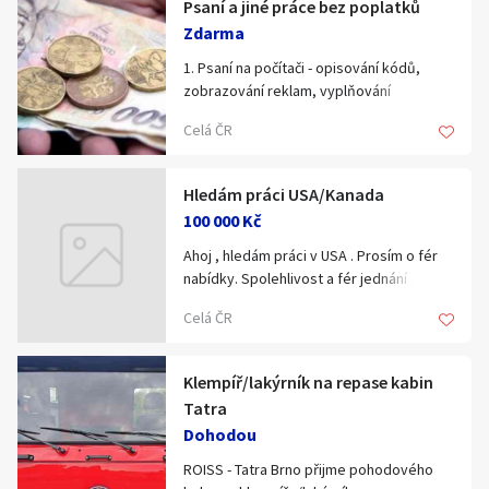
Psaní a jiné práce bez poplatků
Obsluha EPS, EZS
Zdarma
majkk.majkll@seznam.cz
1. Psaní na počítači - opisování kódů,
Kontrolní obchůzky
zobrazování reklam, vyplňování
dotazníků a další výdělky bez poplatků
Celá ČR
přes internet za pěkné peníze.
2. Pro zájemce práce manuální a
administrativní.
Hledám práci USA/Kanada
Informace na webové stránce :
100 000 Kč
pracebezpoplatku.blogspot.com
Ahoj , hledám práci v USA . Prosím o fér
nabídky. Spolehlivost a fér jednání .
Dekuji
Celá ČR
Klempíř/lakýrník na repase kabin
Tatra
Dohodou
ROISS - Tatra Brno přijme pohodového