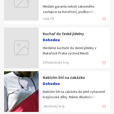
Hledám garanta neboli zakonného
zastupce na Kovářství, podkovářství.
Ročně mohu dát odměnu v ceně od
Celá ČR
10.000,-Kč do 20.000,-Kč
Dohoda možná ihned.
Více na tel.:721 037 125 nebo 720 53 53 08
Kuchař do české jídelny
Dohodou
Hledáme kuchaře do denní jídelny v
Mukařově Praha-východ.Menší
kolektiv,prac. doba do 14 hod.So,ne a
Středočeský kraj
svátky zavřeno.Možný nástup cca
15.7.2020.Praxe na hotovky,nutná vlastní
doprava.
Nabízím šití na zakázku
Dohodou
Nabízím šití na zakázku do plně vybavené
krejčovské dílny. Máme dlouholetou praxi
se zakázkovým šitím a se sériovou
Jihočeský kraj
výrobou. Nabízíme své zkušenosti s
vývojem střihů i možností zhotovení