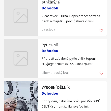
Strážný/ á
Klíčové slovo:
Neuvedeno
Km
Dohodou
Lokalita:
Neuvedeno
v Zastávce u Brna. Popis práce: ostraha
osob a majetku, pochůzková činnost,
práce na HPP nebo DPP, nástup dle
Celá ČR
Zastávka
dohody. Bližší informace u pohovoru.
Hlavní město Praha
Ráno
Večer
Pytle uhlí
Jihočeský kraj
Dohodou
E-mail
Jihomoravský kraj
Připravit zabalené pytle uhlí k topeni
Zobrazit všechny regiony
.xkyja@seznam.cz.727940437;Cena
dohodou.D Drnovice u Vyškova.
Jihomoravský kraj
Souhlasím s personalizací nabídek, zasíláním
Stáří inzerátu
marketingových materiálů a upozornění.
VÝROBNÍ DĚLNÍK
Dohodou
Dobrý den, nabízíme práci pro VÝROBNÍ
DĚLNÍKY , montážníky svařování,