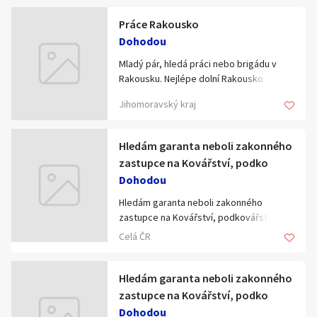
ondrej123456@seznam.cz
Zájemcům zašlu katalog a informace.
Práce Rakousko
Dohodou
Každé 3 týdny vychází NOVÝ KATALOG s
akčním zbožím
Mladý pár, hledá práci nebo brigádu v
Rakousku. Nejlépe dolní Rakousko.
Registrace zdarma, žádné poplatky ani
Jihomoravský kraj
povinné objednávky;-)
Katalog ukážete kamarádkám, známým,
Hledám garanta neboli zakonného
rodině, sousedkám, kolegyním v práci, u
zastupce na Kovářství, podko
kadeřnice, zkrátka všude kde vás
Dohodou
napadne (i na internetu)… každý si tam
rozhodně najde to své ;-)
Hledám garanta neboli zakonného
zastupce na Kovářství, podkovářství.
Ročně mohu dát odměnu v ceně od
Celá ČR
10.000,-Kč do 20.000,-Kč
Dohoda možná ihned.
Více na tel.:721 037 125 nebo 720 53 53 08
Hledám garanta neboli zakonného
zastupce na Kovářství, podko
Dohodou