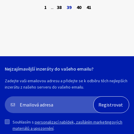
nekuřačka, ŘP B. Praha.
1
...
38
39
40
41
Nejzajímavější inzeráty do vašeho emailu?
Zadejte vaši emailovou adresu a přidejte se k odběru těch nejlepších
inzerátu z našeho serveru do vašeho emailu.
Souhlasím s
personalizací nabídek, zasíláním marketingových
materiálů a upozornění
.