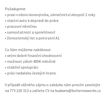
Požadujeme:
• praxi v oboru kovovýroba, zámečnictví alespoň 2 roky
• vlastní auto k dopravě do práce
• pracovní němčinu
• samostatnost a spolehlivost
• živnostenský list a potvrzení A1
Co Vám můžeme nabídnout:
• velmi dobré finanční ohodnocení
• možnost záloh 400€ měsíčně
• stabilní spolupráci
• práci nedaleko českých hranic
V případě vážného zájmu o zakázku nám prosím zavolejte
na 773 220 313 a zašlete CV na budweis@bohemiaworks.cz