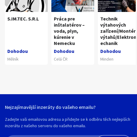
S.IM.TEC. S.R.L
Práca pre
Technik
inštalatérov –
výtahových
voda, plyn,
zařízení/Montér
kúrenie v
výtahů/Elektro
Nemecku
echanik
Dohodou
Dohodou
Dohodou
Mělník
Celá ČR
Minden
Nejzajímavější inzeráty do vašeho emailu?
Zadejte vaši emailovou adresu a přidejte se k odběru těch nejlepších
inzerátu z našeho serveru do vašeho emailu.