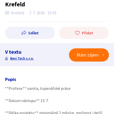
Krefeld
Krefeld
7. 7. 2026 - 15:35
Sdílet
Přidat
V textu
Mám zájem
Bevi Tech s.r.o.
Popis
**Profese:** sanita, topenářské práce
**Datum nástupu:** 13. 7.
**Délka projektu:** minimálně 2 měsíce, možnost i delší