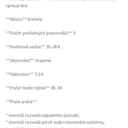
spolupráce
**Město:** Krefeld
**Počet potřebných pracovníků:** 3
**Hodinová sazba:** 26-28 €
**Ubytování:** hrazené
**Fakturace:** 7/14
**Počet hodin týdně:** 45–50
**Popis práce:**
* montáž rozvodů odpadního potrubí,
* montáž rozvodů pitné vody v lisovaném systému,