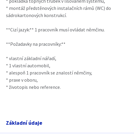
* pokládka topných trubek v lisovaném systému,
* montáž předstěnových instalačních rámů (WC) do
sádrokartonových konstrukcí.
**Cizí jazyk:** 1 pracovník musí ovládat němčinu.
**Požadavky na pracovníky:**
* vlastní základní nářadí,
* 1 vlastní automobil,
* alespoň 1 pracovník se znalostí němčiny,
* praxe v oboru,
* životopis nebo reference.
Základní údaje