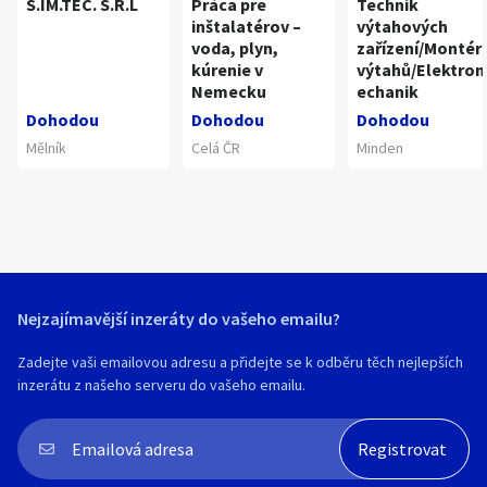
S.IM.TEC. S.R.L
Práca pre
Technik
inštalatérov –
výtahových
voda, plyn,
zařízení/Montér
kúrenie v
výtahů/Elektro
Nemecku
echanik
Dohodou
Dohodou
Dohodou
Mělník
Celá ČR
Minden
Nejzajímavější inzeráty do vašeho emailu?
Zadejte vaši emailovou adresu a přidejte se k odběru těch nejlepších
inzerátu z našeho serveru do vašeho emailu.