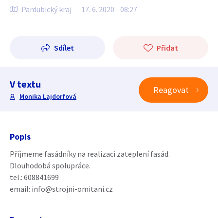
Pardubický kraj
17. 6. 2020 - 08:27
Sdílet
Přidat
V textu
Reagovat
Monika Lajdorfová
Popis
Příjmeme fasádníky na realizaci zateplení fasád.
Dlouhodobá spolupráce.
tel.: 608841699
email: info@strojni-omitani.cz