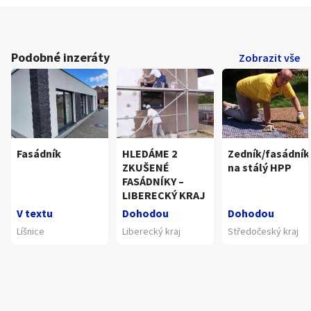
Podobné inzeráty
Zobrazit vše
Fasádník
HLEDÁME 2
Zedník/fasádník
ZKUŠENÉ
na stálý HPP
FASÁDNÍKY –
LIBERECKÝ KRAJ
V textu
Dohodou
Dohodou
Líšnice
Liberecký kraj
Středočeský kraj