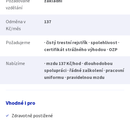
Požadované
základní
vzdělání
Odměna v
137
Kč/měs
Požadujeme
· čistý trestní rejstřík · spolehlivost ·
certifikát strážného výhodou · OZP
Nabízíme
· mzdu 137 Kč/hod · dlouhodobou
spolupráci · řádné zaškolení · pracovní
uniformu · pravidelnou mzdu
Vhodné i pro
Zdravotně postižené