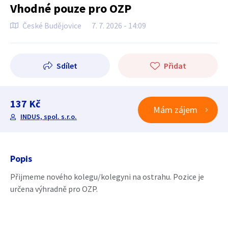
Vhodné pouze pro OZP
České Budějovice
7. 7. 2026 - 14:09
Sdílet
Přidat
137 Kč
Mám zájem
INDUS, spol. s.r.o.
Popis
Přijmeme nového kolegu/kolegyni na ostrahu. Pozice je
určena výhradně pro OZP.