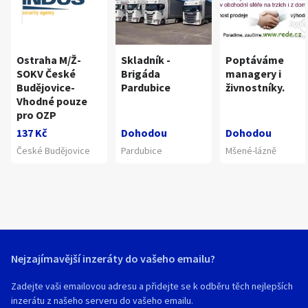
Ostraha M/Ž-
Skladník -
Poptáváme
SOKV České
Brigáda
managery i
Budějovice-
Pardubice
živnostníky.
Vhodné pouze
pro OZP
137 Kč
Dohodou
Dohodou
České Budějovice
Pardubice
Mšené-lázně
Nejzajímavější inzeráty do vašeho emailu?
Zadejte vaši emailovou adresu a přidejte se k odběru těch nejlepších
inzerátu z našeho serveru do vašeho emailu.