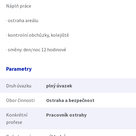
Náplň práce
· ostraha areálu
· kontrolní obchůzky, kolejiště
· směny: den/noc 12 hodinové
Parametry
Druh úvazku
plný úvazek
Obor činnosti
Ostraha a bezpečnost
Konkrétní
Pracovník ostrahy
profese