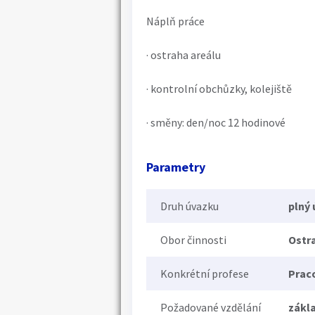
Náplň práce
· ostraha areálu
· kontrolní obchůzky, kolejiště
· směny: den/noc 12 hodinové
Parametry
Druh úvazku
plný
Obor činnosti
Ostr
Konkrétní profese
Prac
Požadované vzdělání
zákl