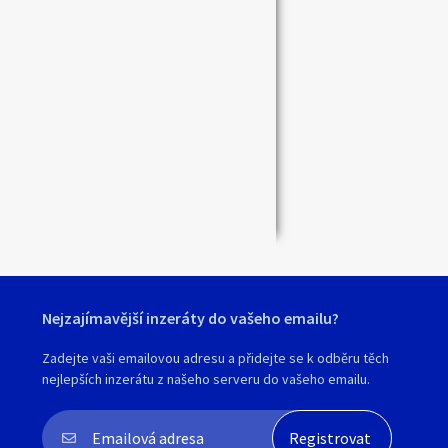
Zavřít
Nejzajímavější inzeráty do vašeho emailu?
Zadejte vaši emailovou adresu a přidejte se k odběru těch
nejlepších inzerátu z našeho serveru do vašeho emailu.