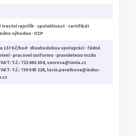
ý trestní rejstřík · spolehlivost · certifikát
žného výhodou · OZP
u 137 Kč/hod · dlouhodobou spolupráci · řádné
lení · pracovní uniformu · pravidelnou mzdu
KT: T.č.: 722 663 354, vavrova@lenia.cz
KT: T.č.: 739 545 226, lucie.pavelkova@indus-
h.cz