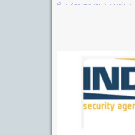
Práce, zaměstnání
Práce v ČR