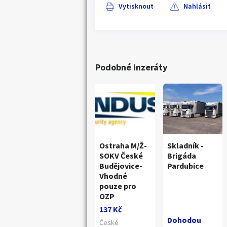
Vytisknout
Nahlásit
Podobné inzeráty
Ostraha M/Ž-
Skladník -
SOKV České
Brigáda
Budějovice-
Pardubice
Vhodné
pouze pro
OZP
137 Kč
Dohodou
České