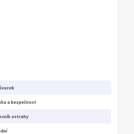
 úvazek
aha a bezpečnost
ovník ostrahy
adní