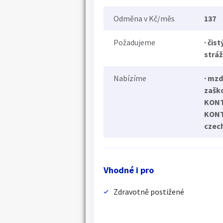
Odměna v Kč/měs
137
Požadujeme
· čist
strá
Nabízíme
· mzd
zaško
KONTA
KONTA
czec
Vhodné i pro
Zdravotně postižené