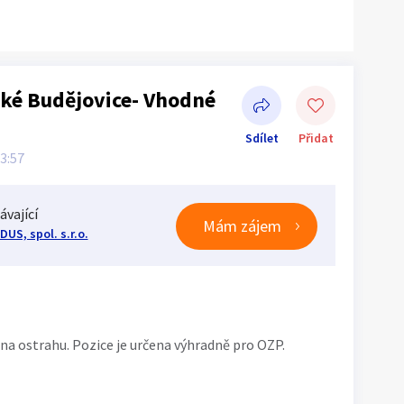
ké Budějovice- Vhodné
Sdílet
Přidat
13:57
ávající
Mám zájem
DUS, spol. s.r.o.
Sdílet na Facebooku
a ostrahu. Pozice je určena výhradně pro OZP.