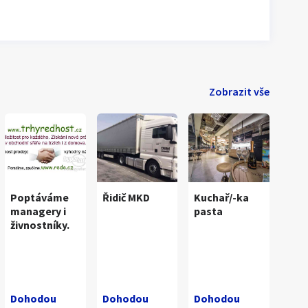
Zobrazit vše
Poptáváme
Řidič MKD
Kuchař/-ka
managery i
pasta
živnostníky.
Dohodou
Dohodou
Dohodou