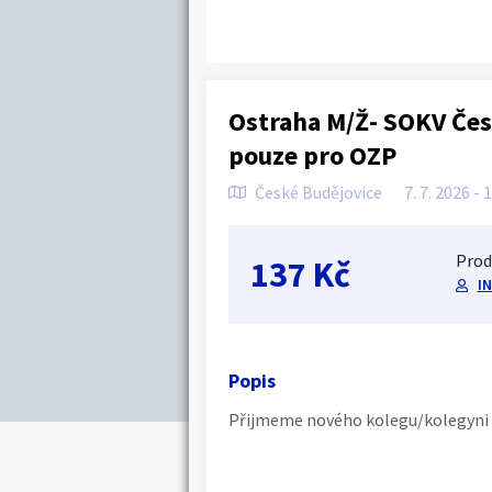
Ostraha M/Ž- SOKV Čes
pouze pro OZP
České Budějovice
7. 7. 2026 - 
Prod
137 Kč
IN
Popis
Přijmeme nového kolegu/kolegyni n