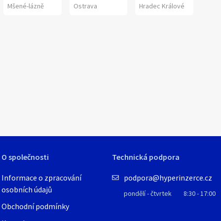
Mšené-lázně
Ostrava
Hradec Králové
1
/
1
O společnosti
Technická podpora
Informace o zpracování
podpora@hyperinzerce.cz
osobních údajů
pondělí - čtvrtek
8:30 - 17:00
Obchodní podmínky